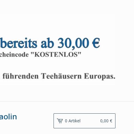
aolin
0 Artikel
0,00
€