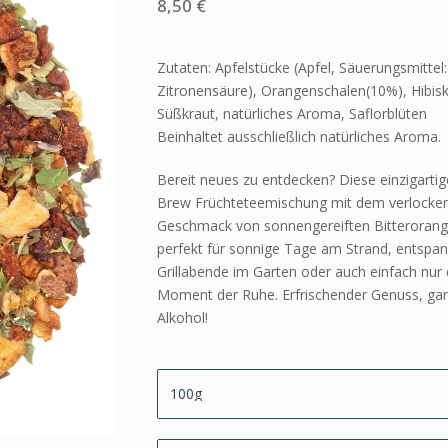
8,50
€
Zutaten: Apfelstücke (Apfel, Säuerungsmittel:
Zitronensäure), Orangenschalen(10%), Hibisk
Süßkraut, natürliches Aroma, Saflorblüten
Beinhaltet ausschließlich natürliches Aroma.
Bereit neues zu entdecken? Diese einzigartig
Brew Früchtetee­mischung mit dem verlocke
Geschmack von sonnengereiften Bitterorang
perfekt für sonnige Tage am Strand, entspa
Grillabende im Garten oder auch einfach nur
Moment der Ruhe. Erfrischender Genuss, ga
Alkohol!