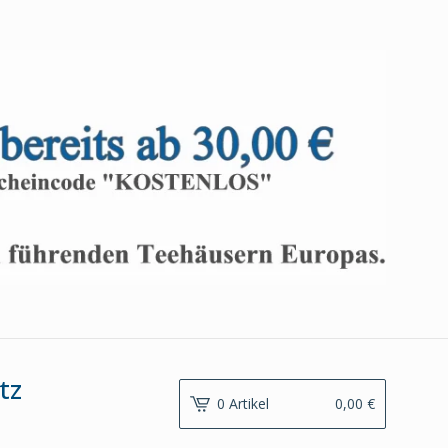
tz
0 Artikel
0,00
€