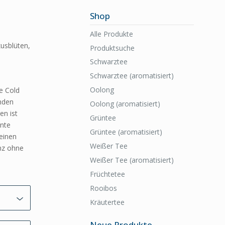
Shop
Alle Produkte
usblüten,
Produktsuche
Schwarztee
Schwarztee (aromatisiert)
Oolong
e Cold
nden
Oolong (aromatisiert)
en ist
Grüntee
nnte
Grüntee (aromatisiert)
 einen
Weißer Tee
nz ohne
Weißer Tee (aromatisiert)
Früchtetee
Rooibos
Kräutertee
Neue Produkte