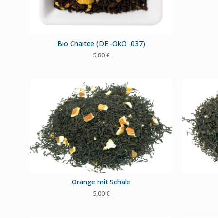
Bio Chaitee (DE -ÖkO -037)
5,80
€
Orange mit Schale
5,00
€