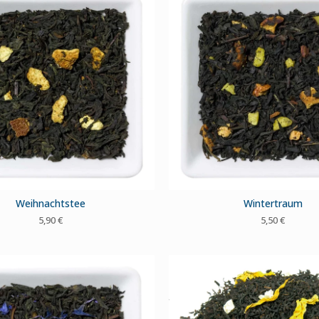
Weihnachtstee
Wintertraum
5,90
€
5,50
€