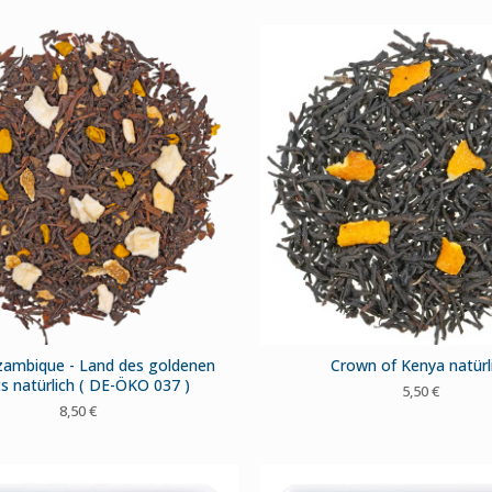
ambique - Land des goldenen
Crown of Kenya natürl
ts natürlich ( DE-ÖKO 037 )
5,50
€
8,50
€