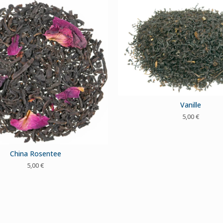
Vanille
5,00
€
China Rosentee
5,00
€