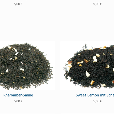
5,00
€
5,00
€
Rharbarber-Sahne
Sweet Lemon mit Scha
5,00
€
5,00
€