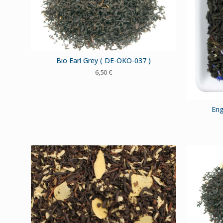
Bio Earl Grey ( DE-ÖKO-037 )
6,50
€
Eng