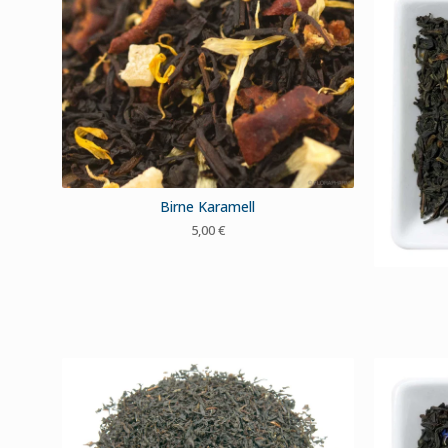
Birne Karamell
5,00
€